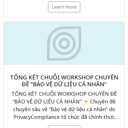
hành cùng đại diện của nhiều doanh nghiệp,
Learn more
tổ chức và các anh/chị phụ trách pháp chế,
tuân thủ, […]
TỔNG KẾT CHUỖI WORKSHOP CHUYÊN
ĐỀ “BẢO VỆ DỮ LIỆU CÁ NHÂN”
TỔNG KẾT CHUỖI WORKSHOP CHUYÊN ĐỀ
“BẢO VỆ DỮ LIỆU CÁ NHÂN”
Chuyên đề
chuyên sâu về “Bảo vệ dữ liệu cá nhân” do
PrivacyCompliance tổ chức đã chính thức
khép lại, đồng hành cùng người tham gia