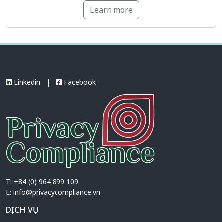
Learn more
liệu cá nhân xuyên […]
Linkedin
|
Facebook
T: +84 (0) 964 899 109
E:
info@privacycompliance.vn
DỊCH VỤ