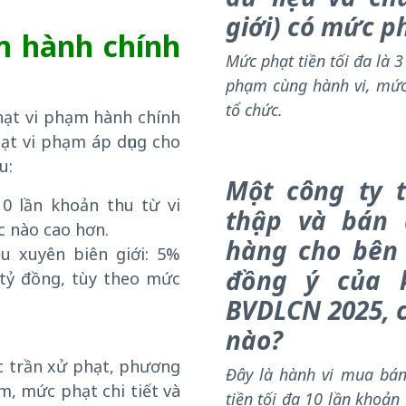
giới) có mức p
m hành chính
Mức phạt tiền tối đa là 3
phạm cùng hành vi, mức
tổ chức.
ạt vi phạm hành chính
hạt vi phạm áp dụng cho
u:
Một công ty 
0 lần khoản thu từ vi
thập và bán 
c nào cao hơn.
hàng cho bên
ệu xuyên biên giới: 5%
đồng ý của 
 tỷ đồng, tùy theo mức
BVDLCN 2025, c
nào?
c trần xử phạt, phương
Đây là hành vi mua bán 
m, mức phạt chi tiết và
tiền tối đa 10 lần khoản