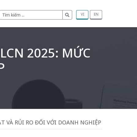
VI
EN
LCN 2025: MỨC
P
T VÀ RỦI RO ĐỐI VỚI DOANH NGHIỆP