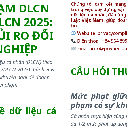
HẠM DLCN
Chúng tôi cam kết man
trong việc xây dựng, vận
dữ liệu cá nhân
, đáp ứng
LCN 2025:
luật Việt Nam
, giúp doa
tín.
ỦI RO ĐỐI
Website:
privacycompl
Điện thoại: +84 964 89
NGHIỆP
Email: info@privacyco
iệu cá nhân (DLCN) theo
CÂU HỎI T
BVDLCN 2025): hành vi vi
 khuyến nghị để doanh
 vi phạm.
Mức phạt giữa
phạm có sự khá
ề dữ liệu cá
Cá nhân thực hiện cùng h
đa 1/2 mức phạt áp dụng