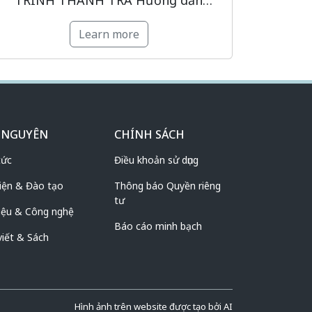
TRÌNH THANH TRA Hướng dẫn
chuẩn bị thanh tra bảo vệ dữ liệu cá
Learn more
nhân (DLCN) theo Luật Bảo vệ dữ liệu
cá nhân 2025 (Luật BVDLCN 2025):
quy định cần tuân thủ, các bước […]
 NGUYÊN
CHÍNH SÁCH
tức
Điều khoản sử dụng
iện & Đào tạo
Thông báo Quyền riêng
tư
iệu & Công nghệ
Báo cáo minh bạch
viết & Sách
Hình ảnh trên website được tạo bởi AI