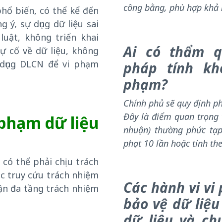
công bằng, phù hợp khả 
hổ biến, có thể kể đến
 ý, sự dụng dữ liệu sai
luật, không triển khai
Ai có thẩm 
sự cố về dữ liệu, không
i dụng DLCN để vi phạm
pháp tính kh
phạm?
Chính phủ sẽ quy định p
Đây là điểm quan trọng v
i phạm dữ liệu
nhuận) thường phức tạp
phạt 10 lần hoặc tính the
 có thể phải chịu trách
c truy cứu trách nhiệm
Các hành vi vi
cận đa tầng trách nhiệm
bảo vệ dữ liệ
dữ liệu và ch