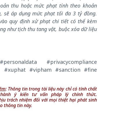
oản thu hoặc mức phạt tính theo khoản
, sẽ áp dụng mức phạt tối đa 3 tỷ đồng.
vào quy định xử phạt chi tiết có thể kèm
ng như tịch thu tang vật, buộc xóa dữ liệu
ersonaldata #privacycompliance
 #xuphat #vipham #sanction #fine
iệm
: Thông tin trong tài liệu này chỉ có tính chất
 thành
ý kiến
tư vấn pháp lý chính thức.
ịu trách nhiệm đối với mọi thiệt hại phát sinh
o thông tin này.