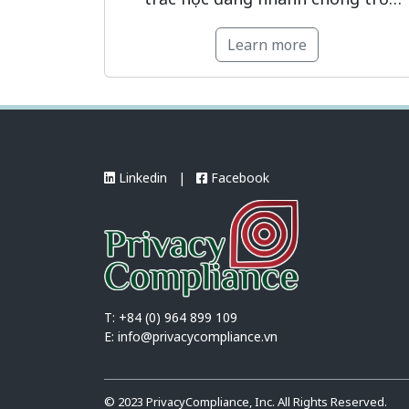
thành nền tảng của các hệ thống xá
Learn more
minh danh tính, xác thực và giám
sát, đồng thời hiện được phân loại l
một trong những nhóm dữ liệu cá
nhân […]
Linkedin
|
Facebook
T: +84 (0) 964 899 109
E:
info@privacycompliance.vn
© 2023 PrivacyCompliance, Inc. All Rights Reserved.