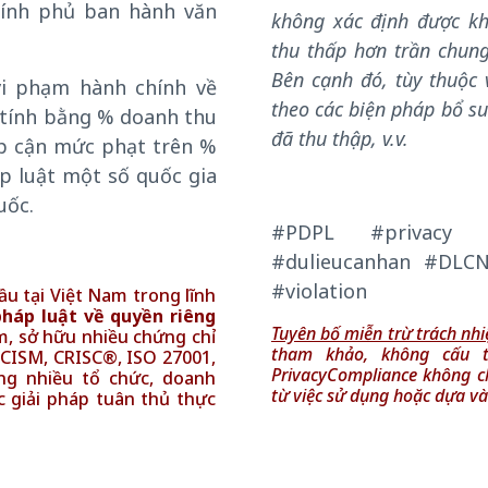
hính phủ ban hành văn
không xác định được kh
thu thấp hơn trần chung
Bên cạnh đó, tùy thuộc 
vi phạm hành chính về
theo các biện pháp bổ su
c tính bằng % doanh thu
đã thu thập, v.v.
p cận mức phạt trên %
p luật một số quốc gia
uốc.
#PDPL #privacy #p
#dulieucanhan #DLCN
#violation
ầu tại Việt Nam trong lĩnh
pháp luật về quyền riêng
Tuyên bố miễn trừ trách nh
ệm, sở hữu nhiều chứng chỉ
tham khảo, không cấu
, CISM, CRISC®, ISO 27001,
PrivacyCompliance không ch
ng nhiều tổ chức, doanh
từ việc sử dụng hoặc dựa và
ác giải pháp tuân thủ thực