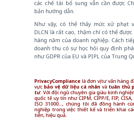
các chế tài bổ sung vẫn cần được C
bản hướng dẫn.
Như vậy, có thể thấy mức xử phạt 
DLCN là rất cao, thậm chí có thể đượ
hàng năm của doanh nghiệp. Cách tiế
doanh thu có sự học hỏi quy định phá
như GDPR của EU và PIPL của Trung Q
PrivacyCompliance
là đơn vị tư vấn hàng đ
vực
bảo vệ dữ liệu cá nhân
và
tuân thủ 
tư
. Với đội ngũ chuyên gia giàu kinh nghi
quốc tế uy tín như CIPM, CIPP/E, FIP, CISA
ISO 31000…, chúng tôi đã đồng hành cù
nghiệp trong việc thiết kế và triển khai c
tiễn, hiệu quả.