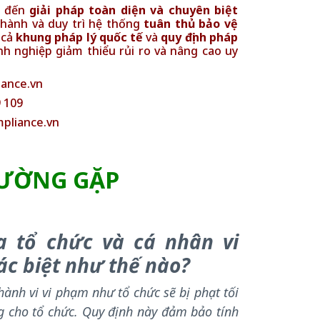
g đến
giải pháp toàn diện và chuyên biệt
 hành và duy trì hệ thống
tuân thủ bảo vệ
 cả
khung pháp lý quốc tế
và
quy định pháp
nh nghiệp giảm thiểu rủi ro và nâng cao uy
iance.vn
9 109
mpliance.vn
HƯỜNG GẶP
 tổ chức và cá nhân vi
c biệt như thế nào?
ành vi vi phạm như tổ chức sẽ bị phạt tối
 cho tổ chức. Quy định này đảm bảo tính