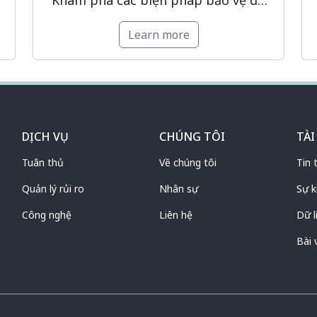
Khám phá các biện pháp bảo vệ dữ
c
liệu cá nhân (DLCN) theo Luật Bảo vệ
Learn more
dữ liệu cá nhân 2025 (Luật BVDLCN
à
2025): yêu cầu pháp lý, giải pháp kỹ
thuật, quản lý rủi ro và […]
DỊCH VỤ
CHÚNG TÔI
TÀI
Tuân thủ
Về chúng tôi
Tin 
Quản lý rủi ro
Nhân sự
Sự k
Công nghệ
Liên hệ
Dữ l
Bài 